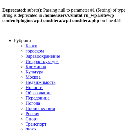
Deprecated
: substr(): Passing null to parameter #1 ($string) of type
string is deprecated in
/home/users/s/simtat-ru_wp1/site/wp-
content/plugins/wp-translitera/wp-translitera.php
on line
451
Рубрики
Блоги
гороском
Здравоохранение
Инфраструктура
Криминал
Культура
Москва
Недвижимость
Новости
Образование
Передовица
Погода
Происшествия
Россия
Спорт
Транспорт
Фото