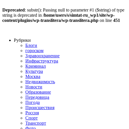
Deprecated
: substr(): Passing null to parameter #1 ($string) of type
string is deprecated in
/home/users/s/simtat-ru_wp1/site/wp-
content/plugins/wp-translitera/wp-translitera.php
on line
451
Рубрики
Блоги
гороском
Здравоохранение
Инфраструктура
Криминал
Культура
Москва
Недвижимость
Новости
Образование
Передовица
Погода
Происшествия
Россия
Спорт
Транспорт
Фото