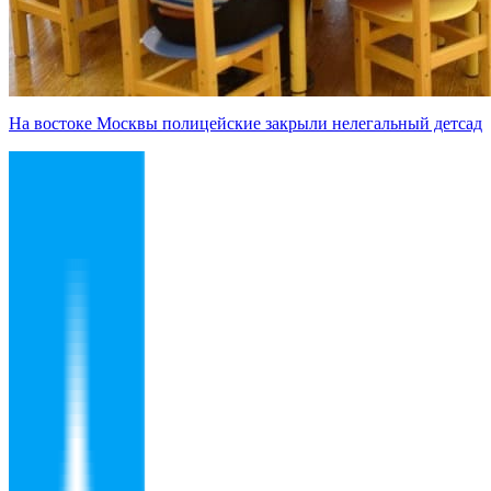
На востоке Москвы полицейские закрыли нелегальный детсад