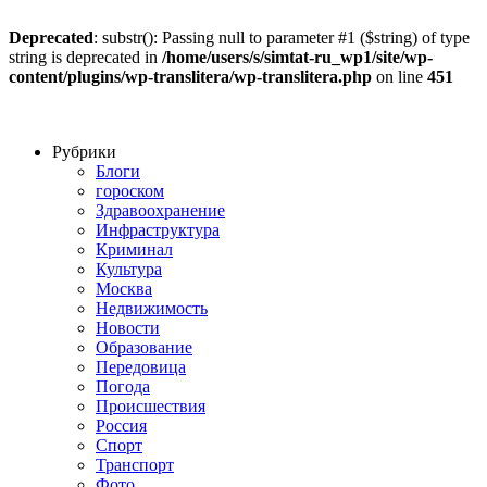
Deprecated
: substr(): Passing null to parameter #1 ($string) of type
string is deprecated in
/home/users/s/simtat-ru_wp1/site/wp-
content/plugins/wp-translitera/wp-translitera.php
on line
451
Рубрики
Блоги
гороском
Здравоохранение
Инфраструктура
Криминал
Культура
Москва
Недвижимость
Новости
Образование
Передовица
Погода
Происшествия
Россия
Спорт
Транспорт
Фото