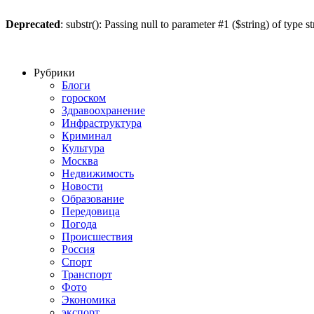
Deprecated
: substr(): Passing null to parameter #1 ($string) of type s
Рубрики
Блоги
гороском
Здравоохранение
Инфраструктура
Криминал
Культура
Москва
Недвижимость
Новости
Образование
Передовица
Погода
Происшествия
Россия
Спорт
Транспорт
Фото
Экономика
экспорт