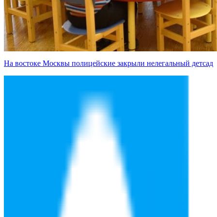
На востоке Москвы полицейские закрыли нелегальный детсад