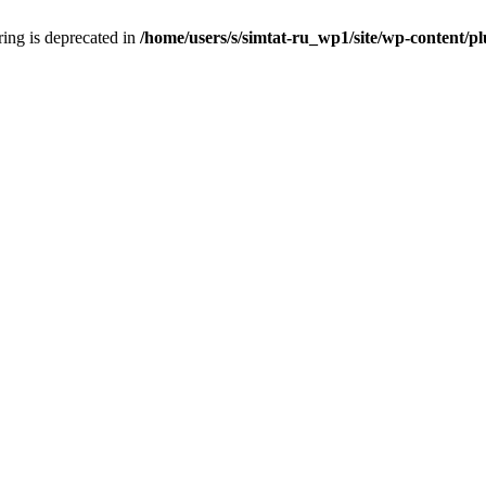
tring is deprecated in
/home/users/s/simtat-ru_wp1/site/wp-content/pl