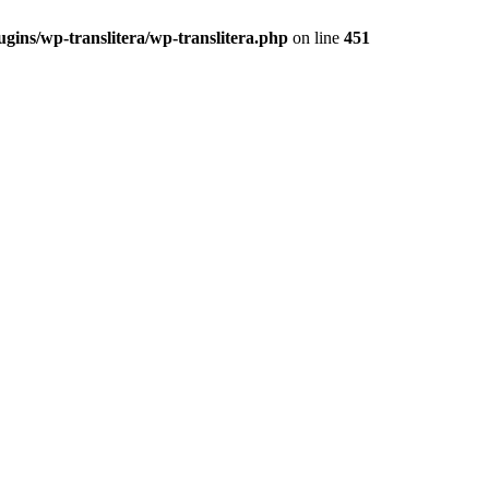
ugins/wp-translitera/wp-translitera.php
on line
451