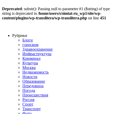
Deprecated
: substr(): Passing null to parameter #1 ($string) of type
string is deprecated in
/home/users/s/simtat-ru_wp1/site/wp-
content/plugins/wp-translitera/wp-translitera.php
on line
451
Рубрики
Блоги
гороском
Здравоохранение
Инфраструктура
Криминал
Культура
Москва
Недвижимость
Новости
Образование
Передовица
Погода
Происшествия
Россия
Спорт
Транспорт
Фото