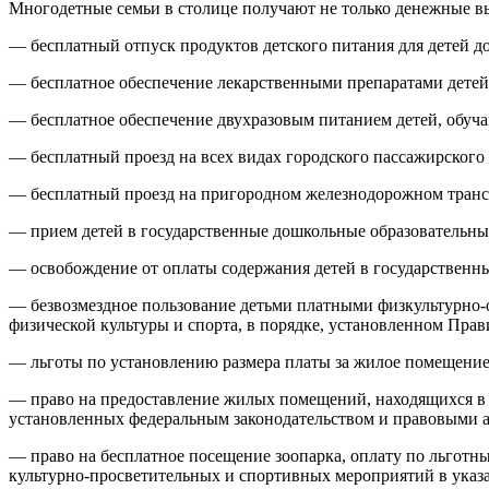
Многодетные семьи в столице получают не только денежные вып
— бесплатный отпуск продуктов детского питания для детей до
— бесплатное обеспечение лекарственными препаратами детей в
— бесплатное обеспечение двухразовым питанием детей, обуч
— бесплатный проезд на всех видах городского пассажирского т
— бесплатный проезд на пригородном железнодорожном транспор
— прием детей в государственные дошкольные образовательны
— освобождение от оплаты содержания детей в государственн
— безвозмездное пользование детьми платными физкультурно
физической культуры и спорта, в порядке, установленном Пра
— льготы по установлению размера платы за жилое помещение
— право на предоставление жилых помещений, находящихся в 
установленных федеральным законодательством и правовыми 
— право на бесплатное посещение зоопарка, оплату по льготн
культурно-просветительных и спортивных мероприятий в указа