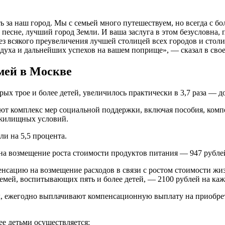
ь за наш город. Мы с семьей много путешествуем, но всегда с 
 песне, лучший город Земли. И ваша заслуга в этом безусловна, 
 без всякого преувеличения лучшей столицей всех городов и сто
 духа и дальнейших успехов на вашем поприще», — сказал в сво
мей в Москве
рых трое и более детей, увеличилось практически в 3,7 раза — д
ают комплекс мер социальной поддержки, включая пособия, комп
 жилищных условий.
ли на 5,5 процента.
на возмещение роста стоимости продуктов питания — 947 рубле
нсацию на возмещение расходов в связи с ростом стоимости жиз
семей, воспитывающих пять и более детей, — 2100 рублей на каж
ях, ежегодно выплачивают компенсационную выплату на приобре
ее детьми осуществляется: