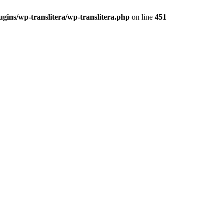
ugins/wp-translitera/wp-translitera.php
on line
451