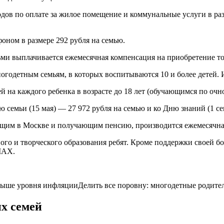
ов по оплате за жилое помещение и коммунальные услуги в разм
оном в размере 292 рубля на семью.
ми выплачивается ежемесячная компенсация на приобретение тов
одетным семьям, в которых воспитываются 10 и более детей. И
 на каждого ребенка в возрасте до 18 лет (обучающимся по очно
емьи (15 мая) — 27 972 рубля на семью и ко Дню знаний (1 сен
ющим в Москве и получающим пенсию, производится ежемесячная
ого и творческого образования ребят. Кроме поддержки своей б
MAX.
 выше уровня инфляцииДелить все поровну: многодетные родите
х семей