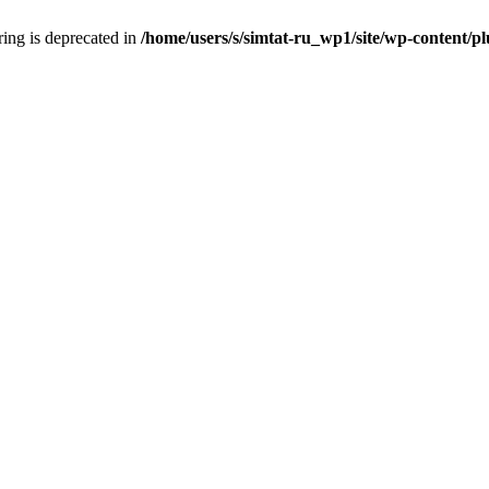
tring is deprecated in
/home/users/s/simtat-ru_wp1/site/wp-content/pl