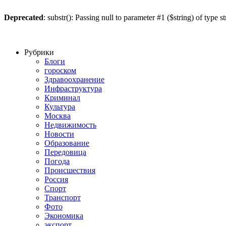
Deprecated
: substr(): Passing null to parameter #1 ($string) of type s
Рубрики
Блоги
гороском
Здравоохранение
Инфраструктура
Криминал
Культура
Москва
Недвижимость
Новости
Образование
Передовица
Погода
Происшествия
Россия
Спорт
Транспорт
Фото
Экономика
экспорт