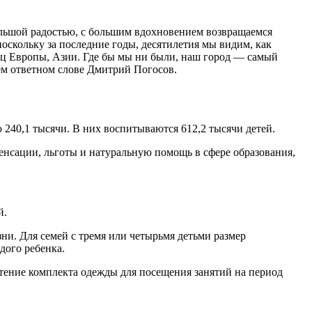
большой радостью, с большим вдохновением возвращаемся
поскольку за последние годы, десятилетия мы видим, как
лиц Европы, Азии. Где бы мы ни были, наш город — самый
ем ответном слове Дмитрий Погосов.
о 240,1 тысячи. В них воспитываются 612,2 тысячи детей.
енсации, льготы и натуральную помощь в сфере образования,
й.
ни. Для семей с тремя или четырьмя детьми размер
дого ребенка.
тение комплекта одежды для посещения занятий на период