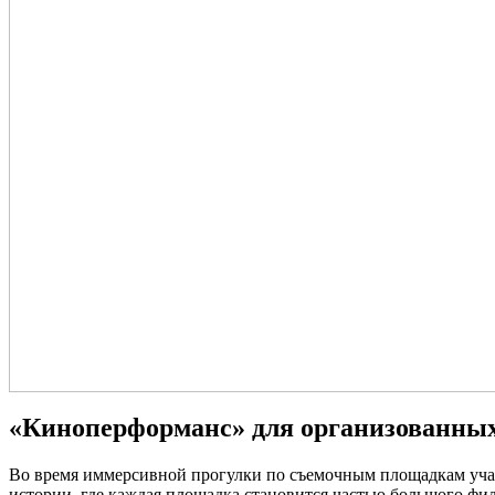
«Киноперформанс» для организованных
Во время иммерсивной прогулки по съемочным площадкам уча
истории, где каждая площадка становится частью большого фи