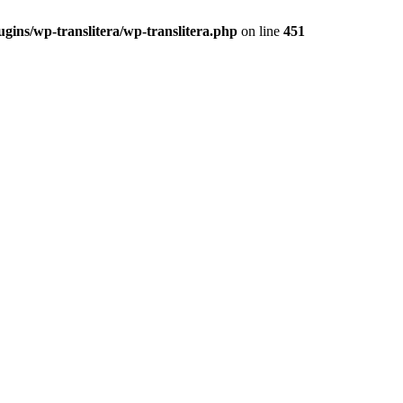
ugins/wp-translitera/wp-translitera.php
on line
451