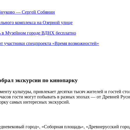
Внуково — Сергей Собянин
ельного комплекса на Озерной улице
ть в Музейном городе ВДНХ бесплатно
ают участники спецпроекта «Время возможностей»
собрал экскурсии по кинопарку
ту культуры, привлекает десятки тысяч жителей и гостей стол
о часов гости могут побывать в разных эпохах — от Древней Ру
орку самых интересных экскурсий.
едневековый город», «Соборная площадь», «Древнерусский город