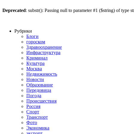
Deprecated
: substr(): Passing null to parameter #1 ($string) of type s
Рубрики
Блоги
гороском
Здравоохранение
Инфраструктура
Криминал
Культура
Москва
Недвижимость
Новости
Образование
Передовица
Погода
Происшествия
Россия
Спорт
Транспорт
Фото
Экономика
экспорт