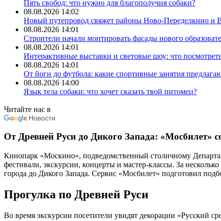
Пять свобод: что нужно для благополучия собаки?
08.08.2026 14:02
Новый путепровод свяжет районы Ново-Переделкино и 
08.08.2026 14:01
Строители начали монтировать фасады нового образоват
08.08.2026 14:01
Интерактивные выставки и световые шоу: что посмотре
08.08.2026 14:01
От йоги до футбола: какие спортивные занятия предлаг
08.08.2026 14:00
Язык тела собаки: что хочет сказать твой питомец?
Читайте нас в
От Древней Руси до Дикого Запада: «Мосбилет» 
Кинопарк «Москино», подведомственный столичному Департамен
фестивали, экскурсии, концерты и мастер-классы. За нескольк
города до Дикого Запада. Сервис «Мосбилет» подготовил подб
Прогулка по Древней Руси
Во время экскурсии посетители увидят декорации «Русский ср