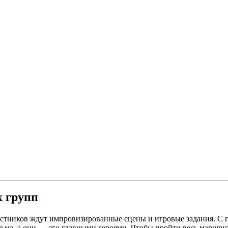
 групп
стников ждут импровизированные сцены и игровые задания. С 
льма, а они — его главными героями. Чтобы пройти весь маршру