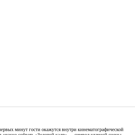
первых минут гости окажутся внутри кинематографической
т, нужно собрать «Золотой кадр» — символ удачной сцены