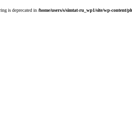
tring is deprecated in
/home/users/s/simtat-ru_wp1/site/wp-content/pl