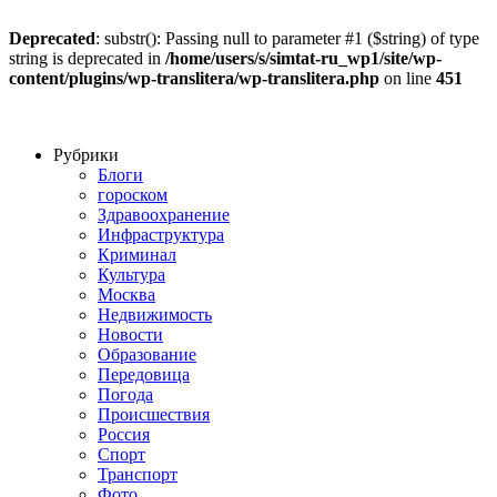
Deprecated
: substr(): Passing null to parameter #1 ($string) of type
string is deprecated in
/home/users/s/simtat-ru_wp1/site/wp-
content/plugins/wp-translitera/wp-translitera.php
on line
451
Рубрики
Блоги
гороском
Здравоохранение
Инфраструктура
Криминал
Культура
Москва
Недвижимость
Новости
Образование
Передовица
Погода
Происшествия
Россия
Спорт
Транспорт
Фото