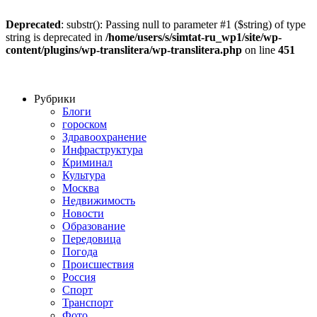
Deprecated
: substr(): Passing null to parameter #1 ($string) of type
string is deprecated in
/home/users/s/simtat-ru_wp1/site/wp-
content/plugins/wp-translitera/wp-translitera.php
on line
451
Рубрики
Блоги
гороском
Здравоохранение
Инфраструктура
Криминал
Культура
Москва
Недвижимость
Новости
Образование
Передовица
Погода
Происшествия
Россия
Спорт
Транспорт
Фото