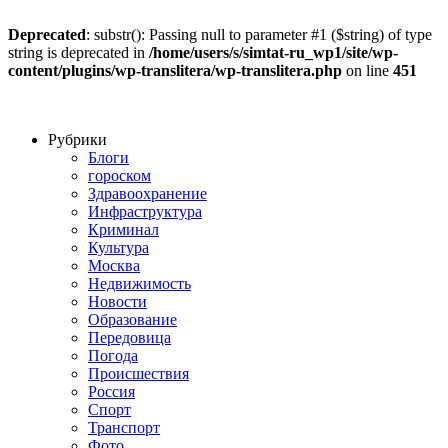
Deprecated
: substr(): Passing null to parameter #1 ($string) of type
string is deprecated in
/home/users/s/simtat-ru_wp1/site/wp-
content/plugins/wp-translitera/wp-translitera.php
on line
451
Рубрики
Блоги
гороском
Здравоохранение
Инфраструктура
Криминал
Культура
Москва
Недвижимость
Новости
Образование
Передовица
Погода
Происшествия
Россия
Спорт
Транспорт
Фото