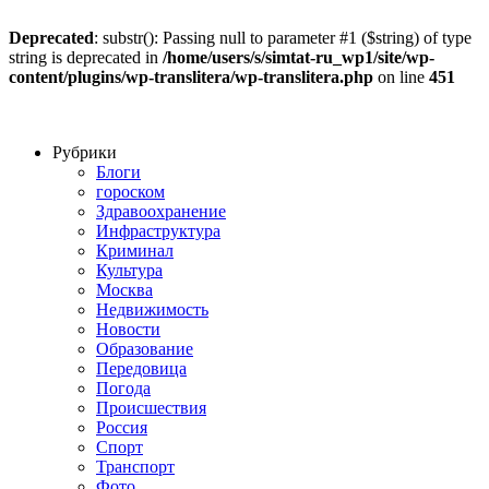
Deprecated
: substr(): Passing null to parameter #1 ($string) of type
string is deprecated in
/home/users/s/simtat-ru_wp1/site/wp-
content/plugins/wp-translitera/wp-translitera.php
on line
451
Рубрики
Блоги
гороском
Здравоохранение
Инфраструктура
Криминал
Культура
Москва
Недвижимость
Новости
Образование
Передовица
Погода
Происшествия
Россия
Спорт
Транспорт
Фото