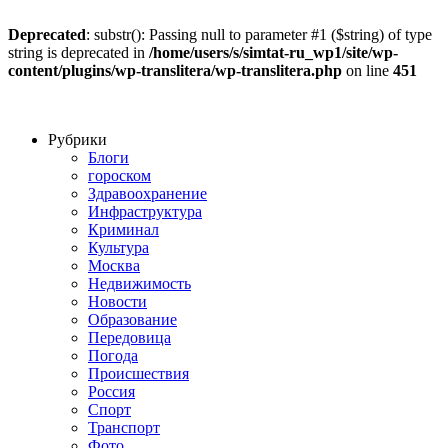
Deprecated
: substr(): Passing null to parameter #1 ($string) of type
string is deprecated in
/home/users/s/simtat-ru_wp1/site/wp-
content/plugins/wp-translitera/wp-translitera.php
on line
451
Рубрики
Блоги
гороском
Здравоохранение
Инфраструктура
Криминал
Культура
Москва
Недвижимость
Новости
Образование
Передовица
Погода
Происшествия
Россия
Спорт
Транспорт
Фото