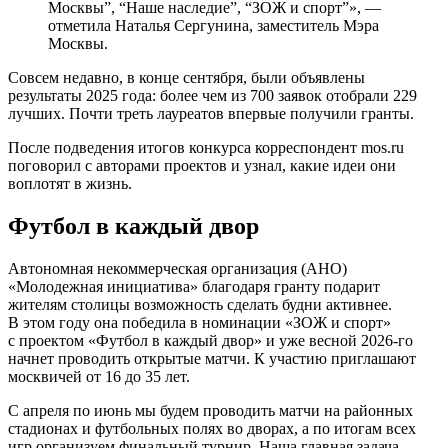
Москвы
”, “Наше наследие”, “ЗОЖ и спорт”», —
отметила Наталья Сергунина, заместитель Мэра
Москвы.
Совсем недавно, в конце сентября, были объявлены
результаты 2025 года: более чем из 700 заявок отобрали 229
лучших. Почти треть лауреатов впервые получили гранты.
После подведения итогов конкурса корреспондент mos.ru
поговорил с авторами проектов и узнал, какие идеи они
воплотят в жизнь.
Футбол в каждый двор
Автономная некоммерческая организация (АНО)
«Молодежная инициатива» благодаря гранту подарит
жителям столицы возможность сделать будни активнее.
В этом году она победила в номинации «ЗОЖ и спорт»
с проектом «Футбол в каждый двор» и уже весной 2026-го
начнет проводить открытые матчи. К участию приглашают
москвичей от 16 до 35 лет.
С апреля по июнь мы будем проводить матчи на районных
стадионах и футбольных полях во дворах, а по итогам всех
игр организуем финальный турнир. Наша главная задача —