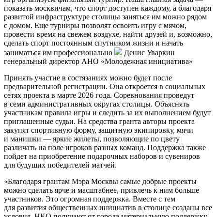
показать москвичам, что спорт доступен каждому, а благодаря
развитой инфраструктуре столицы заняться им можно рядом
с домом. Еще турниры позволят освоить игру с мячом,
провести время на свежем воздухе, найти друзей и, возможно,
сделать спорт постоянным спутником жизни и начать
заниматься им профессионально
Денис Уваркин
генеральный директор АНО «Молодежная инициатива»
Принять участие в состязаниях можно будет после
предварительной регистрации. Она откроется в социальных
сетях проекта в марте 2026 года. Соревнования проведут
в семи административных округах столицы. Объяснять
участникам правила игры и следить за их выполнением будут
приглашенные судьи. На средства гранта авторы проекта
закупят спортивную форму, защитную экипировку, мячи
и манишки — яркие жилеты, позволяющие по цвету
различать на поле игроков разных команд. Поддержка также
пойдет на приобретение подарочных наборов и сувениров
для будущих победителей матчей.
«Благодаря грантам Мэра Москвы самые добрые проекты
можно сделать ярче и масштабнее, привлечь к ним больше
участников. Это огромная поддержка. Вместе с тем
для развития общественных инициатив в столице созданы все
условия. НКО получают от города материальную поддержку,