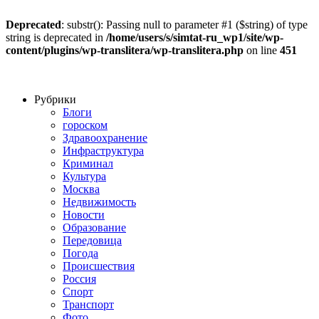
Deprecated
: substr(): Passing null to parameter #1 ($string) of type
string is deprecated in
/home/users/s/simtat-ru_wp1/site/wp-
content/plugins/wp-translitera/wp-translitera.php
on line
451
Рубрики
Блоги
гороском
Здравоохранение
Инфраструктура
Криминал
Культура
Москва
Недвижимость
Новости
Образование
Передовица
Погода
Происшествия
Россия
Спорт
Транспорт
Фото