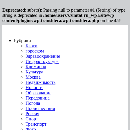
Deprecated
: substr(): Passing null to parameter #1 ($string) of type
string is deprecated in
/home/users/s/simtat-ru_wp1/site/wp-
content/plugins/wp-translitera/wp-translitera.php
on line
451
Рубрики
Блоги
гороском
Здравоохранение
Инфраструктура
Криминал
Культура
Москва
Недвижимость
Новости
Образование
Передовица
Погода
Происшествия
Россия
Спорт
Транспорт
Фото