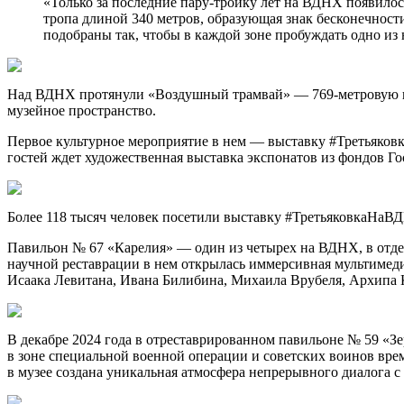
«Только за последние пару-тройку лет на ВДНХ появило
тропа длиной 340 метров, образующая знак бесконечности
подобраны так, чтобы в каждой зоне пробуждать одно из
Над ВДНХ протянули «Воздушный трамвай» — 769-метровую ка
музейное пространство.
Первое культурное мероприятие в нем — выставку #Третьяков
гостей ждет художественная выставка экспонатов из фондов Го
Более 118 тысяч человек посетили выставку #ТретьяковкаНаВ
Павильон № 67 «Карелия» — один из четырех на ВДНХ, в отдел
научной реставрации в нем открылась иммерсивная мультимед
Исаака Левитана, Ивана Билибина, Михаила Врубеля, Архипа 
В декабре 2024 года в отреставрированном павильоне № 59 «З
в зоне специальной военной операции и советских воинов вре
в музее создана уникальная атмосфера непрерывного диалога с