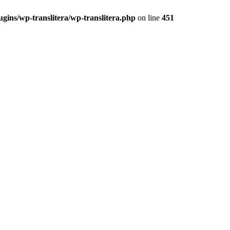
ugins/wp-translitera/wp-translitera.php
on line
451