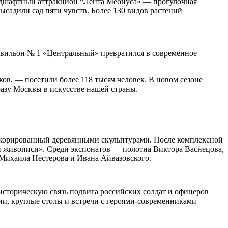
андшафтный аттракцион “Лента Мебиуса» — прогулочная
ысадили сад пяти чувств. Более 130 видов растений
вильон № 1 «Центральный» превратился в современное
, — посетили более 118 тысяч человек. В новом сезоне
разу Москвы в искусстве нашей страны.
декорированный деревянными скульптурами. После комплексной
й живописи». Среди экспонатов — полотна Виктора Васнецова,
Михаила Нестерова и Ивана Айвазовского.
историческую связь подвига российских солдат и офицеров
ии, круглые столы и встречи с героями-современниками —