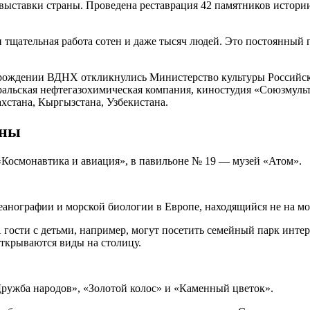
выставки страны. Проведена реставрация 42 памятников истории
 тщательная работа сотен и даже тысяч людей. Это постоянный
зрождении ВДНХ откликнулись Министерство культуры Российск
альская нефтегазохимическая компания, киностудия «Союзмульт
хстана, Кыргызстана, Узбекистана.
аны
«Космонавтика и авиация», в павильоне № 19 — музей «Атом».
нографии и морской биологии в Европе, находящийся не на мо
 гости с детьми, например, могут посетить семейный парк инте
открываются виды на столицу.
Дружба народов», «Золотой колос» и «Каменный цветок».