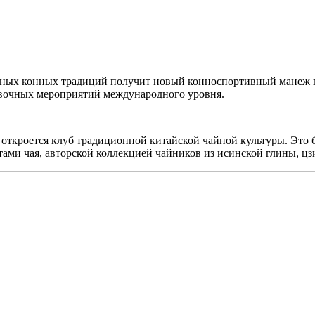
ых конных традиций получит новый конноспортивный манеж пл
авочных мероприятий международного уровня.
откроется клуб традиционной китайской чайной культуры. Это б
тами чая, авторской коллекцией чайников из исинской глины, ц