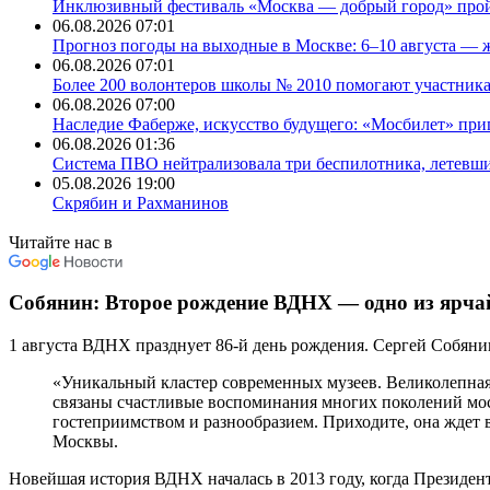
Инклюзивный фестиваль «Москва — добрый город» пройд
06.08.2026 07:01
Прогноз погоды на выходные в Москве: 6–10 августа — ж
06.08.2026 07:01
Более 200 волонтеров школы № 2010 помогают участни
06.08.2026 07:00
Наследие Фаберже, искусство будущего: «Мосбилет» при
06.08.2026 01:36
Система ПВО нейтрализовала три беспилотника, летевш
05.08.2026 19:00
Скрябин и Рахманинов
Читайте нас в
Собянин: Второе рождение ВДНХ — одно из ярч
1 августа ВДНХ празднует 86-й день рождения. Сергей Собянин 
«Уникальный кластер современных музеев. Великолепная 
связаны счастливые воспоминания многих поколений мос
гостеприимством и разнообразием. Приходите, она ждет 
Москвы.
Новейшая история ВДНХ началась в 2013 году, когда Президен