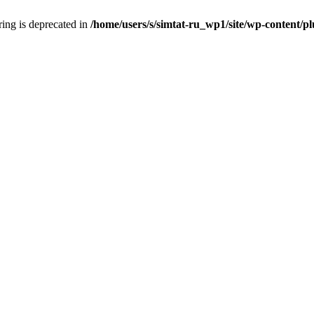
tring is deprecated in
/home/users/s/simtat-ru_wp1/site/wp-content/pl