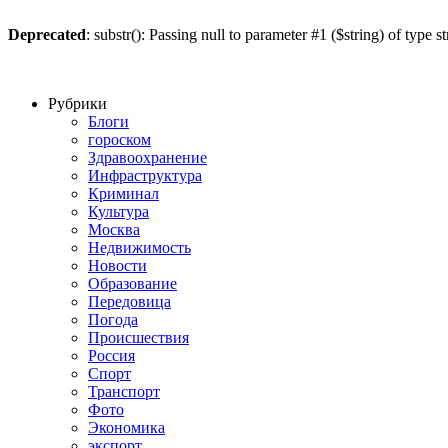
Deprecated
: substr(): Passing null to parameter #1 ($string) of type s
Рубрики
Блоги
гороском
Здравоохранение
Инфраструктура
Криминал
Культура
Москва
Недвижимость
Новости
Образование
Передовица
Погода
Происшествия
Россия
Спорт
Транспорт
Фото
Экономика
экспорт