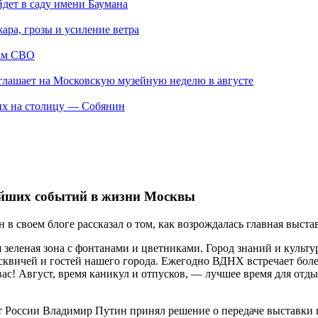
ет в саду имени Баумана
ара, грозы и усиление ветра
кам СВО
глашает на Московскую музейную неделю в августе
их на столицу — Собянин
айших событий в жизни Москвы
в своем блоге рассказал о том, как возрождалась главная выстав
зеленая зона с фонтанами и цветниками. Город знаний и культур
квичей и гостей нашего города. Ежегодно ВДНХ встречает более
вас! Август, время каникул и отпусков, — лучшее время для отд
т России Владимир Путин принял решение о передаче выставки 