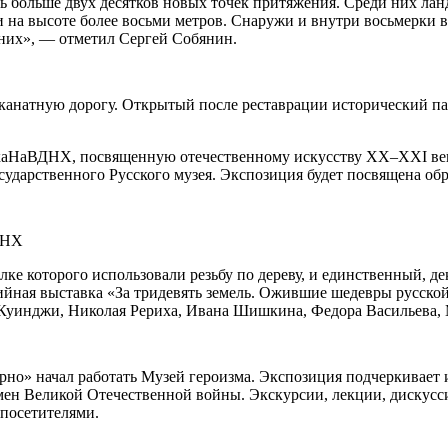
сь больше двух десятков новых точек притяжения. Среди них л
 на высоте более восьми метров. Снаружи и внутри восьмерки в
 них», — отметил Сергей Собянин.
натную дорогу. Открытый после реставрации исторический па
каНаВДНХ, посвященную отечественному искусству XX–XXI веков
сударственного Русского музея. Экспозиция будет посвящена об
ДНХ
ке которого использовали резьбу по дереву, и единственный, 
ийная выставка «За тридевять земель. Ожившие шедевры русско
Куинджи, Николая Рериха, Ивана Шишкина, Федора Васильева, 
ерно» начал работать Музей героизма. Экспозиция подчеркивает 
мен Великой Отечественной войны. Экскурсии, лекции, дискусс
 посетителями.